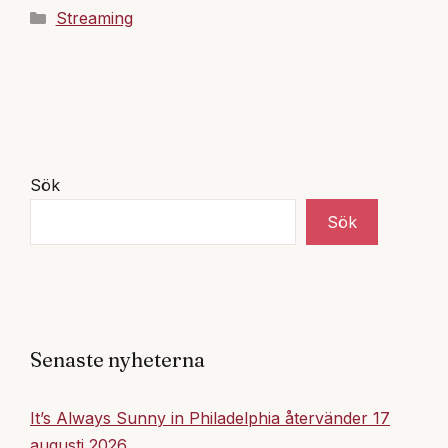
Kategorier
Streaming
Sök
Sök
Senaste nyheterna
It’s Always Sunny in Philadelphia återvänder 17
augusti 2026