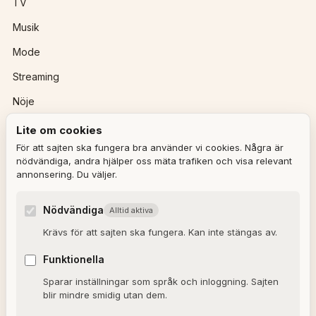
TV
Musik
Mode
Streaming
Nöje
Lite om cookies
REDAKTIONEN
För att sajten ska fungera bra använder vi cookies. Några är
nödvändiga, andra hjälper oss mäta trafiken och visa relevant
annonsering. Du väljer.
Ulla Granqvist
Angelica Karlsson
Nödvändiga
Alltid aktiva
Om redaktionen
Krävs för att sajten ska fungera. Kan inte stängas av.
Dagens horoskop
Funktionella
Valkompassen 2026
Sparar inställningar som språk och inloggning. Sajten
blir mindre smidig utan dem.
OM SAJTEN