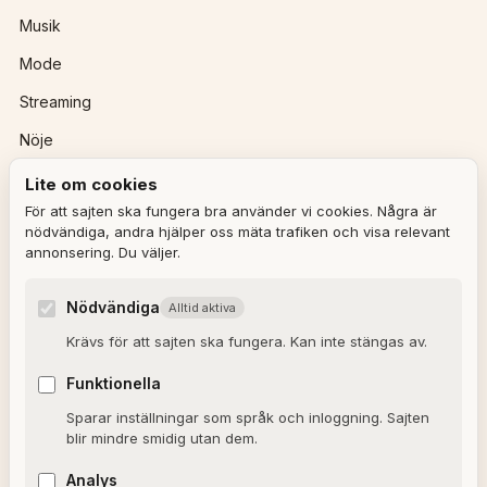
Musik
Mode
Streaming
Nöje
Lite om cookies
REDAKTIONEN
För att sajten ska fungera bra använder vi cookies. Några är
nödvändiga, andra hjälper oss mäta trafiken och visa relevant
annonsering. Du väljer.
Ulla Granqvist
Angelica Karlsson
Nödvändiga
Alltid aktiva
Om redaktionen
Krävs för att sajten ska fungera. Kan inte stängas av.
Dagens horoskop
Funktionella
Valkompassen 2026
Sparar inställningar som språk och inloggning. Sajten
blir mindre smidig utan dem.
OM SAJTEN
Analys