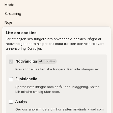
Mode
Streaming
Nöje
Lite om cookies
REDAKTIONEN
För att sajten ska fungera bra använder vi cookies. Några är
nödvändiga, andra hjälper oss mäta trafiken och visa relevant
annonsering. Du väljer.
Ulla Granqvist
Angelica Karlsson
Nödvändiga
Alltid aktiva
Om redaktionen
Krävs för att sajten ska fungera. Kan inte stängas av.
Dagens horoskop
Funktionella
Valkompassen 2026
Sparar inställningar som språk och inloggning. Sajten
blir mindre smidig utan dem.
OM SAJTEN
Analys
Ger oss anonym data om hur sajten används - vad som
Om Alxmedia