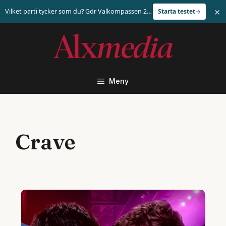
×
Vilket parti tycker som du? Gör Valkompassen 2026
Starta testet
Hoppa
till
innehåll
Meny
Crave