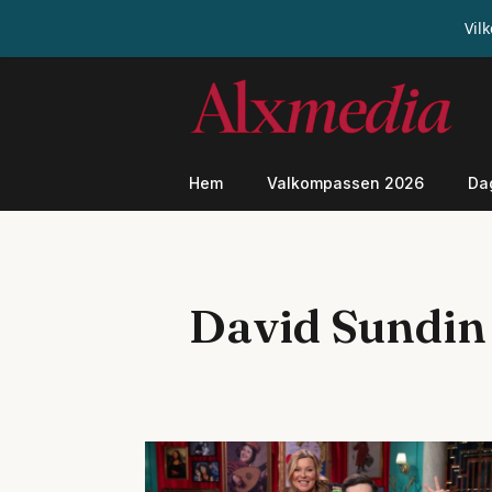
Vil
Hoppa
till
innehåll
Hem
Valkompassen 2026
Da
David Sundin