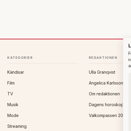
L
F
KATEGORIER
REDAKTIONEN
n
a
Kändisar
Ulla Granqvist
Film
Angelica Karlsson
TV
Om redaktionen
Musik
Dagens horoskop
Mode
Valkompassen 2026
Streaming