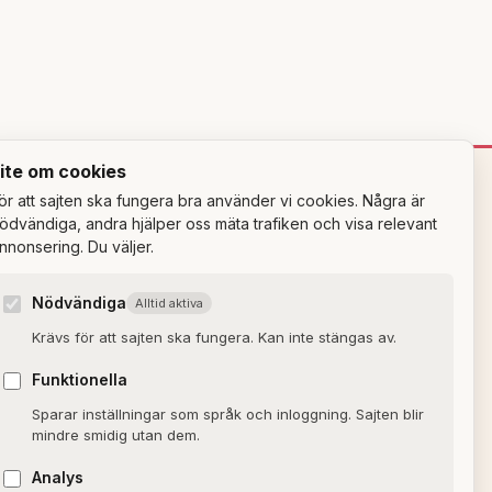
ite om cookies
ör att sajten ska fungera bra använder vi cookies. Några är
OM SAJTEN
ödvändiga, andra hjälper oss mäta trafiken och visa relevant
nnonsering. Du väljer.
Om Alxmedia
Nödvändiga
Alltid aktiva
Kontakta oss
Krävs för att sajten ska fungera. Kan inte stängas av.
Nyhetsbrev
Funktionella
Allmänna villkor
Sparar inställningar som språk och inloggning. Sajten blir
Cookiepolicy
mindre smidig utan dem.
Sekretesspolicy
Analys