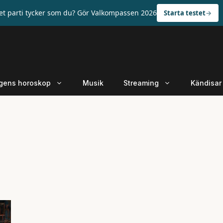
ket parti tycker som du? Gör Valkompassen 2026
Starta testet
gens horoskop
Musik
Streaming
Kändisar