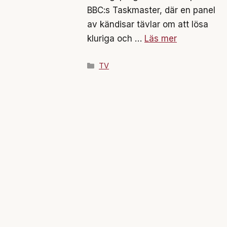
BBC:s Taskmaster, där en panel
av kändisar tävlar om att lösa
kluriga och …
Läs mer
Kategorier
TV