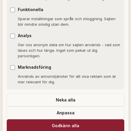
Dagens horoskop
Funktionella
Valkompassen 2026
Sparar inställningar som språk och inloggning. Sajten
blir mindre smidig utan dem.
OM SAJTEN
Analys
Ger oss anonym data om hur sajten används - vad som
Om Alxmedia
läses och hur länge. Inget som pekar ut dig
personligen.
Kontakta oss
Nyhetsbrev
Marknadsföring
Används av annonstjänster för att visa reklam som är
Allmänna villkor
mer relevant för dig.
Cookiepolicy
Sekretesspolicy
Neka alla
Anpassa
Alxmedia kan få provision för köp som görs via länkar på vår webbplats,
Godkänn alla
som en del av våra affiliatepartnerskap med utvalda återförsäljare.