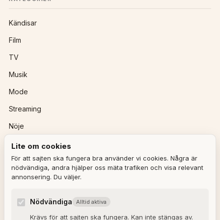
Kändisar
Film
TV
Musik
Mode
Streaming
Nöje
Lite om cookies
REDAKTIONEN
För att sajten ska fungera bra använder vi cookies. Några är
nödvändiga, andra hjälper oss mäta trafiken och visa relevant
annonsering. Du väljer.
Ulla Granqvist
Angelica Karlsson
Nödvändiga
Alltid aktiva
Om redaktionen
Krävs för att sajten ska fungera. Kan inte stängas av.