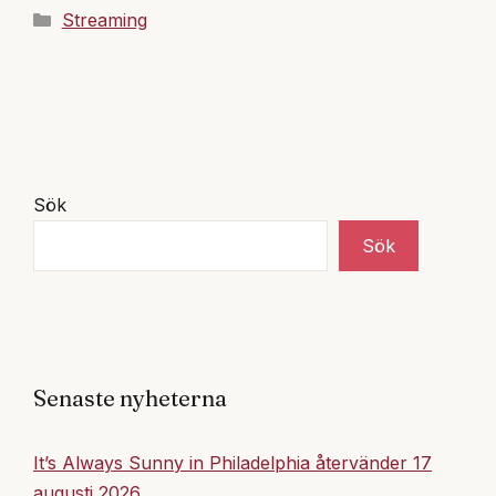
Kategorier
Streaming
Sök
Sök
Senaste nyheterna
It’s Always Sunny in Philadelphia återvänder 17
augusti 2026