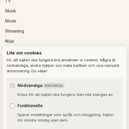
TV
Musik
Mode
Streaming
Nöje
Lite om cookies
REDAKTIONEN
För att sajten ska fungera bra använder vi cookies. Några är
nödvändiga, andra hjälper oss mäta trafiken och visa relevant
annonsering. Du väljer.
Ulla Granqvist
Angelica Karlsson
Nödvändiga
Alltid aktiva
Om redaktionen
Krävs för att sajten ska fungera. Kan inte stängas av.
Dagens horoskop
Funktionella
Valkompassen 2026
Sparar inställningar som språk och inloggning. Sajten
blir mindre smidig utan dem.
OM SAJTEN