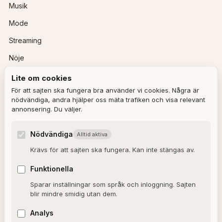
Musik
Mode
Streaming
Nöje
Lite om cookies
REDAKTIONEN
För att sajten ska fungera bra använder vi cookies. Några är
nödvändiga, andra hjälper oss mäta trafiken och visa relevant
annonsering. Du väljer.
Ulla Granqvist
Angelica Karlsson
Nödvändiga
Alltid aktiva
Om redaktionen
Krävs för att sajten ska fungera. Kan inte stängas av.
Dagens horoskop
Funktionella
Valkompassen 2026
Sparar inställningar som språk och inloggning. Sajten
blir mindre smidig utan dem.
OM SAJTEN
Analys