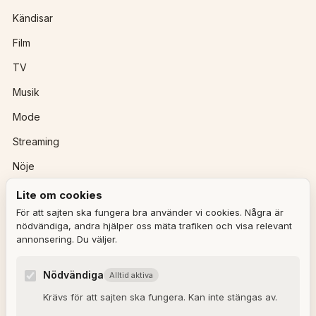
Kändisar
Film
TV
Musik
Mode
Streaming
Nöje
Lite om cookies
REDAKTIONEN
För att sajten ska fungera bra använder vi cookies. Några är
nödvändiga, andra hjälper oss mäta trafiken och visa relevant
annonsering. Du väljer.
Ulla Granqvist
Angelica Karlsson
Nödvändiga
Alltid aktiva
Om redaktionen
Krävs för att sajten ska fungera. Kan inte stängas av.
Dagens horoskop