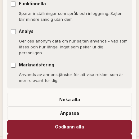
Funktionella
Valkompassen 2026
Sparar inställningar som språk och inloggning. Sajten
blir mindre smidig utan dem.
OM SAJTEN
Analys
Ger oss anonym data om hur sajten används - vad som
Om Alxmedia
läses och hur länge. Inget som pekar ut dig
personligen.
Kontakta oss
Nyhetsbrev
Marknadsföring
Används av annonstjänster för att visa reklam som är
Allmänna villkor
mer relevant för dig.
Cookiepolicy
Sekretesspolicy
Neka alla
Anpassa
Alxmedia kan få provision för köp som görs via länkar på vår webbplats,
Godkänn alla
som en del av våra affiliatepartnerskap med utvalda återförsäljare.