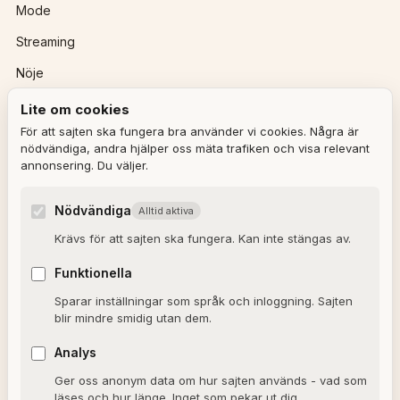
Mode
Streaming
Nöje
Lite om cookies
REDAKTIONEN
För att sajten ska fungera bra använder vi cookies. Några är
nödvändiga, andra hjälper oss mäta trafiken och visa relevant
annonsering. Du väljer.
Ulla Granqvist
Angelica Karlsson
Nödvändiga
Alltid aktiva
Om redaktionen
Krävs för att sajten ska fungera. Kan inte stängas av.
Dagens horoskop
Funktionella
Valkompassen 2026
Sparar inställningar som språk och inloggning. Sajten
blir mindre smidig utan dem.
OM SAJTEN
Analys
Ger oss anonym data om hur sajten används - vad som
Om Alxmedia
läses och hur länge. Inget som pekar ut dig