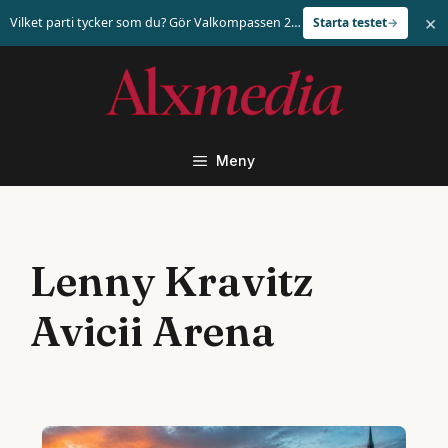
×
Vilket parti tycker som du? Gör Valkompassen 2026
Starta testet
Hoppa
till
innehåll
Meny
Lenny Kravitz
Avicii Arena