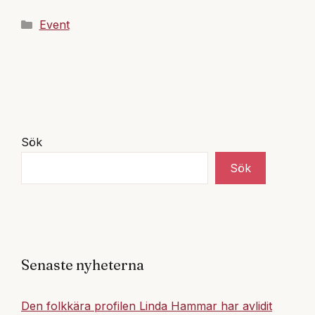
Kategorier
Event
Sök
Sök
Senaste nyheterna
Den folkkära profilen Linda Hammar har avlidit