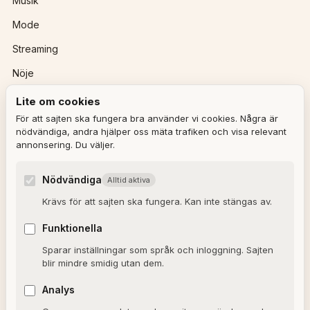
Musik
Mode
Streaming
Nöje
Lite om cookies
REDAKTIONEN
För att sajten ska fungera bra använder vi cookies. Några är
nödvändiga, andra hjälper oss mäta trafiken och visa relevant
annonsering. Du väljer.
Ulla Granqvist
Angelica Karlsson
Nödvändiga
Alltid aktiva
Om redaktionen
Krävs för att sajten ska fungera. Kan inte stängas av.
Dagens horoskop
Funktionella
Valkompassen 2026
Sparar inställningar som språk och inloggning. Sajten
blir mindre smidig utan dem.
OM SAJTEN
Analys