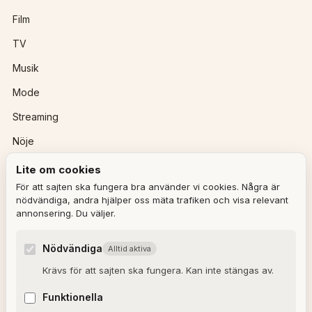
Film
TV
Musik
Mode
Streaming
Nöje
Lite om cookies
REDAKTIONEN
För att sajten ska fungera bra använder vi cookies. Några är
nödvändiga, andra hjälper oss mäta trafiken och visa relevant
annonsering. Du väljer.
Ulla Granqvist
Angelica Karlsson
Nödvändiga
Alltid aktiva
Om redaktionen
Krävs för att sajten ska fungera. Kan inte stängas av.
Dagens horoskop
Funktionella
Valkompassen 2026