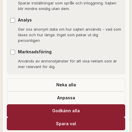
Sparar inställningar som språk och inloggning. Sajten
blir mindre smidig utan dem.
OM SAJTEN
Analys
Ger oss anonym data om hur sajten används - vad som
Om Alxmedia
läses och hur länge. Inget som pekar ut dig
personligen.
Kontakta oss
Nyhetsbrev
Marknadsföring
Används av annonstjänster för att visa reklam som är
Allmänna villkor
mer relevant för dig.
Cookiepolicy
Sekretesspolicy
Neka alla
Anpassa
Alxmedia kan få provision för köp som görs via länkar på vår webbplats,
Godkänn alla
som en del av våra affiliatepartnerskap med utvalda återförsäljare.
Spara val
© 2026 Alxmedia. Allt material är upphovsrättsskyddat.