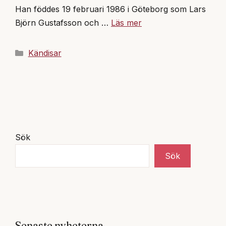
Han föddes 19 februari 1986 i Göteborg som Lars
Björn Gustafsson och …
Läs mer
Kategorier
Kändisar
Sök
Sök
Senaste nyheterna