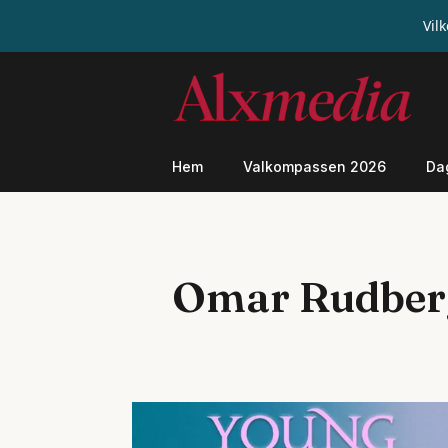
Vil
Hoppa
till
innehåll
Hem
Valkompassen 2026
Da
Omar Rudber