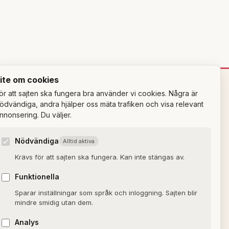
ite om cookies
ör att sajten ska fungera bra använder vi cookies. Några är
OM SAJTEN
ödvändiga, andra hjälper oss mäta trafiken och visa relevant
nnonsering. Du väljer.
Om Alxmedia
Nödvändiga
Alltid aktiva
Kontakta oss
Krävs för att sajten ska fungera. Kan inte stängas av.
Nyhetsbrev
Funktionella
Allmänna villkor
Sparar inställningar som språk och inloggning. Sajten blir
Cookiepolicy
mindre smidig utan dem.
Sekretesspolicy
Analys