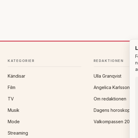
L
F
KATEGORIER
REDAKTIONEN
n
a
Kändisar
Ulla Granqvist
Film
Angelica Karlsson
TV
Om redaktionen
Musik
Dagens horoskop
Mode
Valkompassen 2026
Streaming