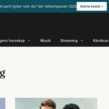
ket parti tycker som du? Gör Valkompassen 2026
Starta testet
gens horoskop
Musik
Streaming
Kändisar
g