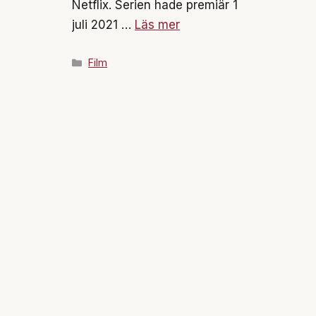
Netflix. Serien hade premiär 1
juli 2021 …
Läs mer
Kategorier
Film