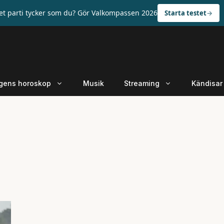
ket parti tycker som du? Gör Valkompassen 2026
Starta testet
gens horoskop
Musik
Streaming
Kändisar