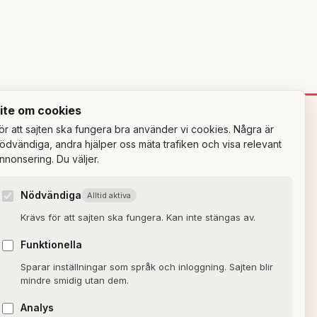
ite om cookies
ör att sajten ska fungera bra använder vi cookies. Några är
OM SAJTEN
ödvändiga, andra hjälper oss mäta trafiken och visa relevant
nnonsering. Du väljer.
Om Alxmedia
Nödvändiga
Alltid aktiva
Kontakta oss
Krävs för att sajten ska fungera. Kan inte stängas av.
Nyhetsbrev
Funktionella
Allmänna villkor
Sparar inställningar som språk och inloggning. Sajten blir
Cookiepolicy
mindre smidig utan dem.
Sekretesspolicy
Analys