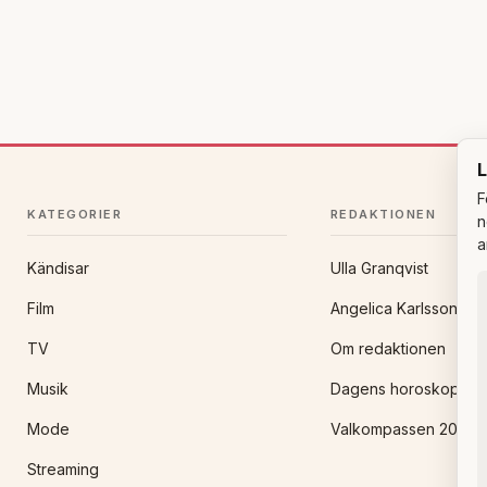
L
F
KATEGORIER
REDAKTIONEN
n
a
Kändisar
Ulla Granqvist
Film
Angelica Karlsson
TV
Om redaktionen
Musik
Dagens horoskop
Mode
Valkompassen 2026
Streaming