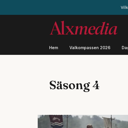
Vil
Hoppa
till
innehåll
Hem
Valkompassen 2026
Da
Säsong 4