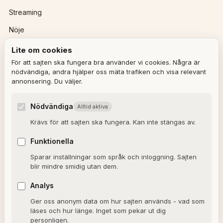
Streaming
Nöje
Lite om cookies
REDAKTIONEN
För att sajten ska fungera bra använder vi cookies. Några är
nödvändiga, andra hjälper oss mäta trafiken och visa relevant
annonsering. Du väljer.
Ulla Granqvist
Angelica Karlsson
Nödvändiga
Alltid aktiva
Om redaktionen
Krävs för att sajten ska fungera. Kan inte stängas av.
Dagens horoskop
Funktionella
Valkompassen 2026
Sparar inställningar som språk och inloggning. Sajten
blir mindre smidig utan dem.
OM SAJTEN
Analys
Ger oss anonym data om hur sajten används - vad som
Om Alxmedia
läses och hur länge. Inget som pekar ut dig
personligen.
Kontakta oss