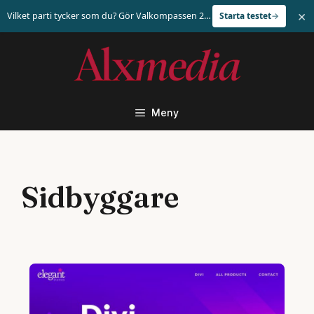
×
Vilket parti tycker som du? Gör Valkompassen 2026
Starta testet
Hoppa
till
innehåll
Meny
Sidbyggare