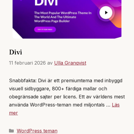
Divi
11 februari 2026
av
Ulla Granqvist
Snabbfakta: Divi är ett premiumtema med inbyggd
visuell sidbyggare, 800+ färdiga mallar och
obegränsade sajter per licens. Ett av världens mest
använda WordPress-teman med miljontals …
Läs
mer
Kategorier
WordPress teman