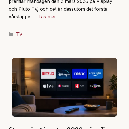
premiär måndagen den 2 mars 2026 på Viaplay
och Pluto TV, och det är dessutom det första
vårsläppet …
Läs mer
Kategorier
TV