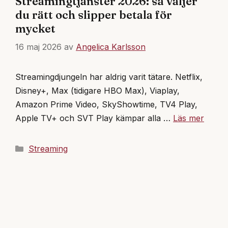
Streamingtjänster 2026: så väljer
du rätt och slipper betala för
mycket
16 maj 2026
av
Angelica Karlsson
Streamingdjungeln har aldrig varit tätare. Netflix,
Disney+, Max (tidigare HBO Max), Viaplay,
Amazon Prime Video, SkyShowtime, TV4 Play,
Apple TV+ och SVT Play kämpar alla …
Läs mer
Kategorier
Streaming