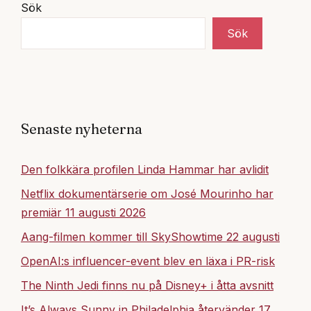
Sök
Sök
Senaste nyheterna
Den folkkära profilen Linda Hammar har avlidit
Netflix dokumentärserie om José Mourinho har
premiär 11 augusti 2026
Aang-filmen kommer till SkyShowtime 22 augusti
OpenAI:s influencer-event blev en läxa i PR-risk
The Ninth Jedi finns nu på Disney+ i åtta avsnitt
It’s Always Sunny in Philadelphia återvänder 17