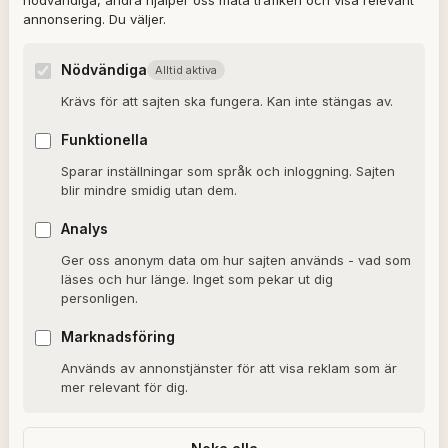
nödvändiga, andra hjälper oss mäta trafiken och visa relevant
annonsering. Du väljer.
Ulla Granqvist
Angelica Karlsson
Nödvändiga
Alltid aktiva
Om redaktionen
Krävs för att sajten ska fungera. Kan inte stängas av.
Dagens horoskop
Funktionella
Valkompassen 2026
Sparar inställningar som språk och inloggning. Sajten
blir mindre smidig utan dem.
OM SAJTEN
Analys
Ger oss anonym data om hur sajten används - vad som
Om Alxmedia
läses och hur länge. Inget som pekar ut dig
personligen.
Kontakta oss
Nyhetsbrev
Marknadsföring
Används av annonstjänster för att visa reklam som är
Allmänna villkor
mer relevant för dig.
Cookiepolicy
Sekretesspolicy