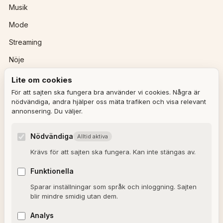
Musik
Mode
Streaming
Nöje
Lite om cookies
REDAKTIONEN
För att sajten ska fungera bra använder vi cookies. Några är
nödvändiga, andra hjälper oss mäta trafiken och visa relevant
annonsering. Du väljer.
Ulla Granqvist
Angelica Karlsson
Nödvändiga
Alltid aktiva
Om redaktionen
Krävs för att sajten ska fungera. Kan inte stängas av.
Dagens horoskop
Funktionella
Valkompassen 2026
Sparar inställningar som språk och inloggning. Sajten
blir mindre smidig utan dem.
OM SAJTEN
Analys