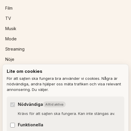
Film
TV
Musik
Mode
Streaming
Nöje
Lite om cookies
REDAKTIONEN
För att sajten ska fungera bra använder vi cookies. Några är
nödvändiga, andra hjälper oss mäta trafiken och visa relevant
annonsering. Du väljer.
Ulla Granqvist
Angelica Karlsson
Nödvändiga
Alltid aktiva
Om redaktionen
Krävs för att sajten ska fungera. Kan inte stängas av.
Dagens horoskop
Funktionella
Valkompassen 2026