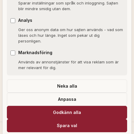
Sparar inställningar som språk och inloggning. Sajten
blir mindre smidig utan dem.
OM SAJTEN
Analys
Ger oss anonym data om hur sajten används - vad som
Om Alxmedia
läses och hur länge. Inget som pekar ut dig
personligen.
Kontakta oss
Nyhetsbrev
Marknadsföring
Används av annonstjänster för att visa reklam som är
Allmänna villkor
mer relevant för dig.
Cookiepolicy
Sekretesspolicy
Neka alla
Anpassa
Alxmedia kan få provision för köp som görs via länkar på vår webbplats,
Godkänn alla
som en del av våra affiliatepartnerskap med utvalda återförsäljare.
Spara val
© 2026 Alxmedia. Allt material är upphovsrättsskyddat.