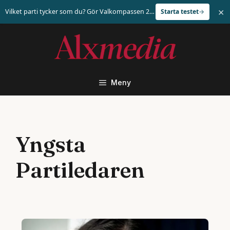
×
Vilket parti tycker som du? Gör Valkompassen 2026
Starta testet
Hoppa
till
innehåll
Meny
Yngsta
Partiledaren