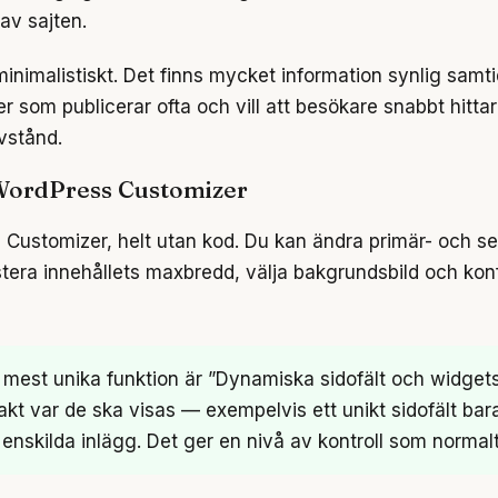
 av sajten.
inimalistiskt. Det finns mycket information synlig samti
er som publicerar ofta och vill att besökare snabbt hittar
vstånd.
 WordPress Customizer
 Customizer, helt utan kod. Du kan ändra primär- och s
stera innehållets maxbredd, välja bakgrundsbild och kon
est unika funktion är ”Dynamiska sidofält och widgets”
var de ska visas — exempelvis ett unikt sidofält bara f
ör enskilda inlägg. Det ger en nivå av kontroll som norma