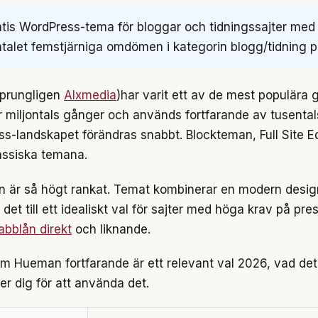
tis WordPress-tema för bloggar och tidningssajter med
antalet femstjärniga omdömen i kategorin blogg/tidning 
sprungligen
Alxmedia
)har varit ett av de mest populära
 miljontals gånger och används fortfarande av tusentals
s-landskapet förändras snabbt. Blockteman, Full Site E
assiska temana.
eman är så högt rankat. Temat kombinerar en modern des
det till ett idealiskt val för sajter med höga krav på pre
abblån direkt
och liknande.
 om Hueman fortfarande är ett relevant val 2026, vad det 
 dig för att använda det.