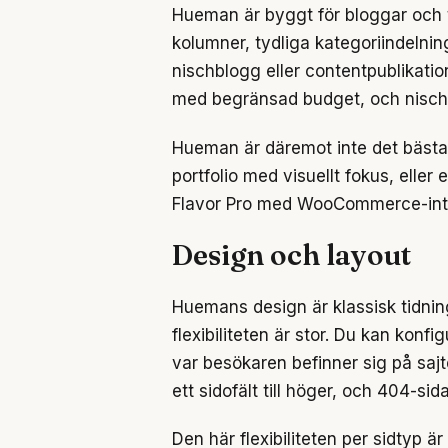
Hueman är byggt för bloggar och t
kolumner, tydliga kategoriindelning
nischblogg eller contentpublikati
med begränsad budget, och nischsa
Hueman är däremot inte det bästa 
portfolio med visuellt fokus, elle
Flavor Pro med WooCommerce-integ
Design och layout
Huemans design är klassisk tidnin
flexibiliteten är stor. Du kan konfi
var besökaren befinner sig på sajte
ett sidofält till höger, och 404-si
Den här flexibiliteten per sidtyp 