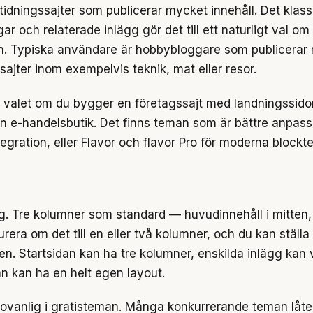
idningssajter som publicerar mycket innehåll. Det klass
ar och relaterade inlägg gör det till ett naturligt val om
on. Typiska användare är hobbybloggare som publicerar 
jter inom exempelvis teknik, mat eller resor.
valet om du bygger en företagssajt med landningssidor 
r en e-handelsbutik. Det finns teman som är bättre anpa
ration, eller Flavor och flavor Pro för moderna blockt
g. Tre kolumner som standard — huvudinnehåll i mitten, 
gurera om det till en eller två kolumner, och du kan ställ
n. Startsidan kan ha tre kolumner, enskilda inlägg kan v
dan kan ha en helt egen layout.
är ovanlig i gratisteman. Många konkurrerande teman låte