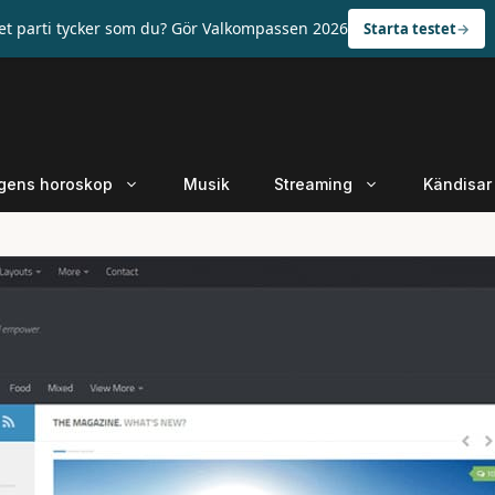
ket parti tycker som du? Gör Valkompassen 2026
Starta testet
gens horoskop
Musik
Streaming
Kändisar