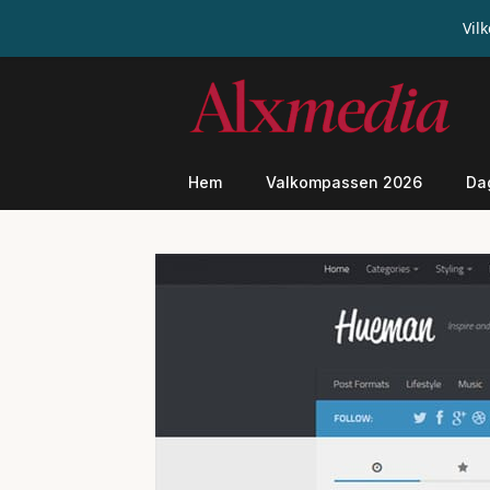
Vil
Hoppa
till
innehåll
Hem
Valkompassen 2026
Da