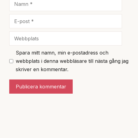
Namn
E-
post
Webbplats
Spara mitt namn, min e-postadress och
webbplats i denna webbläsare till nästa gång jag
skriver en kommentar.
A
l
t
e
r