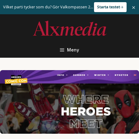
×
Vilket parti tycker som du? Gör Valkompassen 2026
Starta testet
Hoppa
till
innehåll
Meny