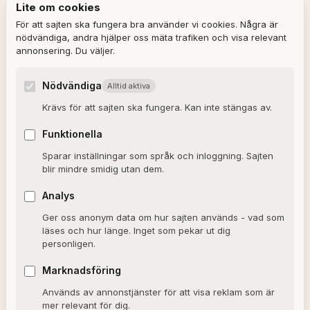
Lite om cookies
REDAKTIONEN
För att sajten ska fungera bra använder vi cookies. Några är
nödvändiga, andra hjälper oss mäta trafiken och visa relevant
annonsering. Du väljer.
Ulla Granqvist
Angelica Karlsson
Nödvändiga
Alltid aktiva
Om redaktionen
Krävs för att sajten ska fungera. Kan inte stängas av.
Dagens horoskop
Funktionella
Valkompassen 2026
Sparar inställningar som språk och inloggning. Sajten
blir mindre smidig utan dem.
OM SAJTEN
Analys
Ger oss anonym data om hur sajten används - vad som
Om Alxmedia
läses och hur länge. Inget som pekar ut dig
personligen.
Kontakta oss
Nyhetsbrev
Marknadsföring
Används av annonstjänster för att visa reklam som är
Allmänna villkor
mer relevant för dig.