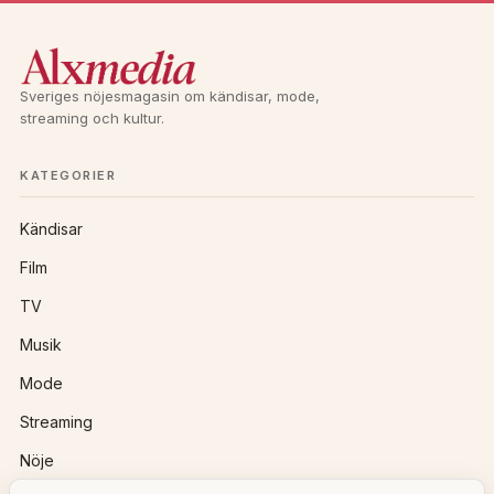
n
a
t
Sveriges nöjesmagasin om kändisar, mode,
i
streaming och kultur.
v
e
KATEGORIER
:
Kändisar
Film
TV
Musik
Mode
Streaming
Nöje