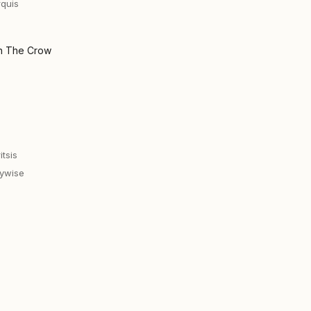
quis
ch The Crow
tsis
nywise