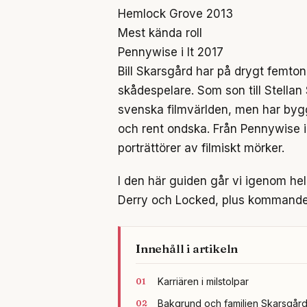
Hemlock Grove 2013
Mest kända roll
Pennywise i It 2017
Bill Skarsgård har på drygt femton
skådespelare. Som son till Stellan
svenska filmvärlden, men har bygg
och rent ondska. Från Pennywise i 
porträttörer av filmiskt mörker.
I den här guiden går vi igenom he
Derry och Locked, plus kommande
Innehåll i artikeln
Karriären i milstolpar
Bakgrund och familjen Skarsgår