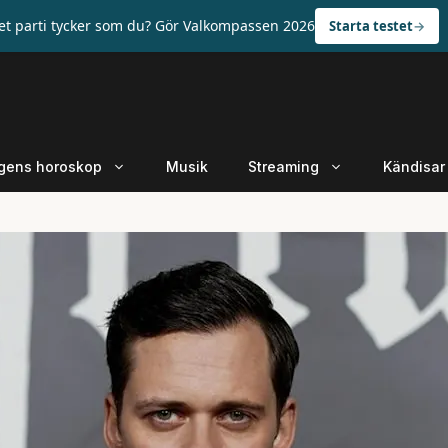
ket parti tycker som du? Gör Valkompassen 2026
Starta testet
gens horoskop
Musik
Streaming
Kändisar