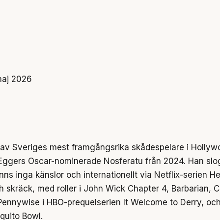
maj 2026
n av Sveriges mest framgångsrika skådespelare i Hollyw
rt Eggers Oscar-nominerade Nosferatu från 2024. Han 
s inga känslor och internationellt via Netflix-serien 
och skräck, med roller i John Wick Chapter 4, Barbarian, 
nnywise i HBO-prequelserien It Welcome to Derry, oc
quito Bowl.