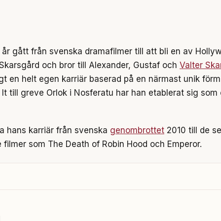
 år gått från svenska dramafilmer till att bli en av Holl
 Skarsgård och bror till Alexander, Gustaf och
Valter Ska
t en helt egen karriär baserad på en närmast unik förmå
It till greve Orlok i Nosferatu har han etablerat sig so
la hans karriär från svenska
genombrottet
2010 till de s
 filmer som The Death of Robin Hood och Emperor.
d