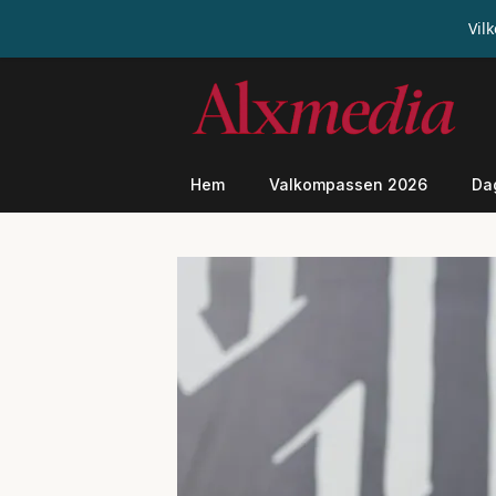
Vil
Hoppa
till
innehåll
Hem
Valkompassen 2026
Da