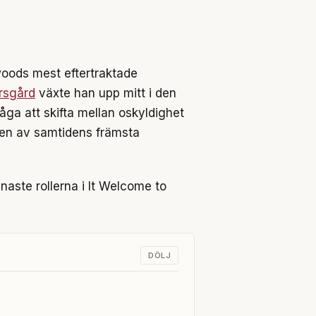
ywoods mest eftertraktade
rsgård
växte han upp mitt i den
ga att skifta mellan oskyldighet
m en av samtidens främsta
enaste rollerna i It Welcome to
DÖLJ