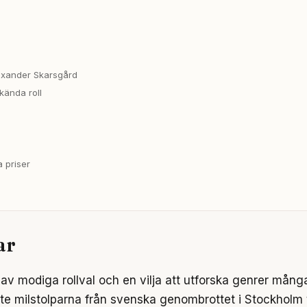
lexander Skarsgård
kända roll
a priser
ar
s av modiga rollval och en vilja att utforska genrer mång
aste milstolparna från svenska genombrottet i Stockholm 