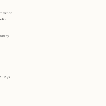
om Simon
rtin
odfrey
ne Days