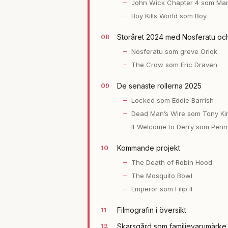
John Wick Chapter 4 som Mar
Boy Kills World som Boy
Storåret 2024 med Nosferatu o
Nosferatu som greve Orlok
The Crow som Eric Draven
De senaste rollerna 2025
Locked som Eddie Barrish
Dead Man’s Wire som Tony Kiri
It Welcome to Derry som Pen
Kommande projekt
The Death of Robin Hood
The Mosquito Bowl
Emperor som Filip II
Filmografin i översikt
Skarsgård som familjevarumärke