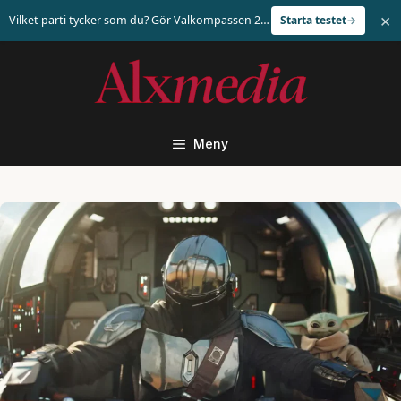
×
Vilket parti tycker som du? Gör Valkompassen 2026
Starta testet
Hoppa
till
innehåll
Meny