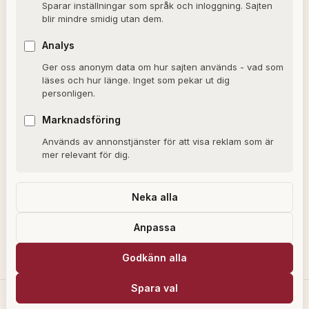
Sparar inställningar som språk och inloggning. Sajten
blir mindre smidig utan dem.
OM SAJTEN
Analys
Ger oss anonym data om hur sajten används - vad som
Om Alxmedia
läses och hur länge. Inget som pekar ut dig
personligen.
Kontakta oss
Nyhetsbrev
Marknadsföring
Används av annonstjänster för att visa reklam som är
Allmänna villkor
mer relevant för dig.
Cookiepolicy
Sekretesspolicy
Neka alla
Anpassa
Alxmedia kan få provision för köp som görs via länkar på vår webbplats,
Godkänn alla
som en del av våra affiliatepartnerskap med utvalda återförsäljare.
Spara val
© 2026 Alxmedia. Allt material är upphovsrättsskyddat.