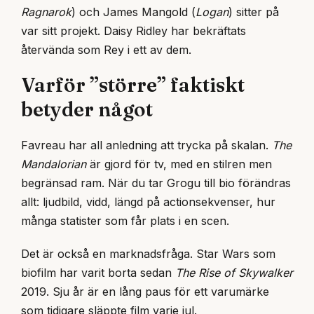
Ragnarok
) och James Mangold (
Logan
) sitter på
var sitt projekt. Daisy Ridley har bekräftats
återvända som Rey i ett av dem.
Varför ”större” faktiskt
betyder något
Favreau har all anledning att trycka på skalan.
The
Mandalorian
är gjord för tv, med en stilren men
begränsad ram. När du tar Grogu till bio förändras
allt: ljudbild, vidd, längd på actionsekvenser, hur
många statister som får plats i en scen.
Det är också en marknadsfråga. Star Wars som
biofilm har varit borta sedan
The Rise of Skywalker
2019. Sju år är en lång paus för ett varumärke
som tidigare släppte film varje jul.