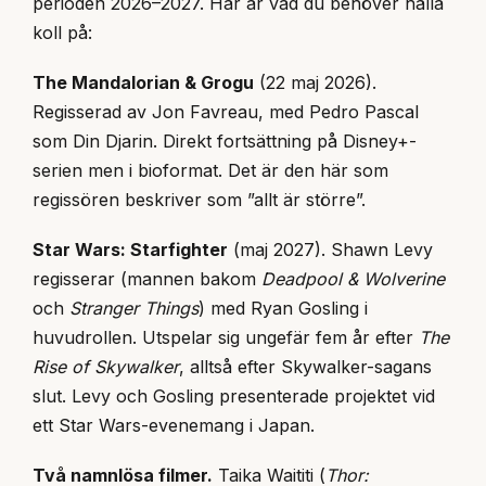
perioden 2026–2027. Här är vad du behöver hålla
koll på:
The Mandalorian & Grogu
(22 maj 2026).
Regisserad av Jon Favreau, med Pedro Pascal
som Din Djarin. Direkt fortsättning på Disney+-
serien men i bioformat. Det är den här som
regissören beskriver som ”allt är större”.
Star Wars: Starfighter
(maj 2027). Shawn Levy
regisserar (mannen bakom
Deadpool & Wolverine
och
Stranger Things
) med Ryan Gosling i
huvudrollen. Utspelar sig ungefär fem år efter
The
Rise of Skywalker
, alltså efter Skywalker-sagans
slut. Levy och Gosling presenterade projektet vid
ett Star Wars-evenemang i Japan.
Två namnlösa filmer.
Taika Waititi (
Thor: