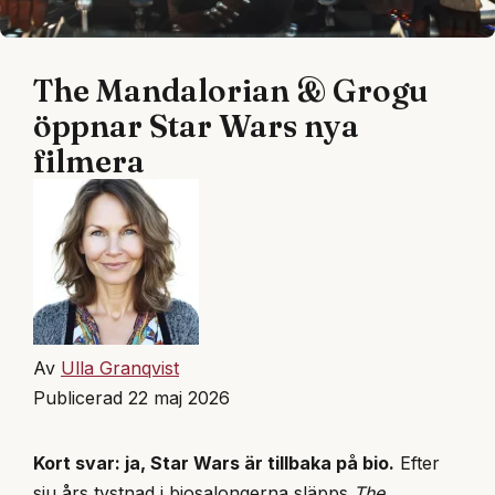
The Mandalorian & Grogu
öppnar Star Wars nya
filmera
Av
Ulla Granqvist
Publicerad 22 maj 2026
Kort svar: ja, Star Wars är tillbaka på bio.
Efter
sju års tystnad i biosalongerna släpps
The