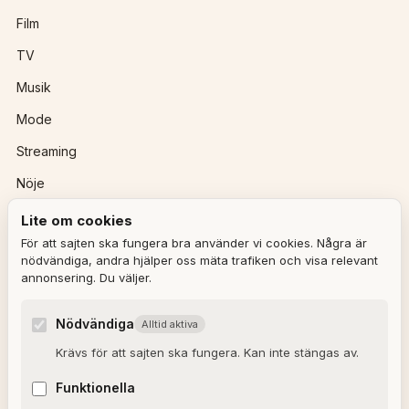
Film
TV
Musik
Mode
Streaming
Nöje
Lite om cookies
REDAKTIONEN
För att sajten ska fungera bra använder vi cookies. Några är
nödvändiga, andra hjälper oss mäta trafiken och visa relevant
annonsering. Du väljer.
Ulla Granqvist
Angelica Karlsson
Nödvändiga
Alltid aktiva
Om redaktionen
Krävs för att sajten ska fungera. Kan inte stängas av.
Dagens horoskop
Funktionella
Valkompassen 2026