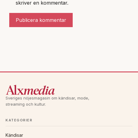
skriver en kommentar.
A
l
t
e
r
n
a
t
Sveriges nöjesmagasin om kändisar, mode,
i
streaming och kultur.
v
e
KATEGORIER
:
Kändisar