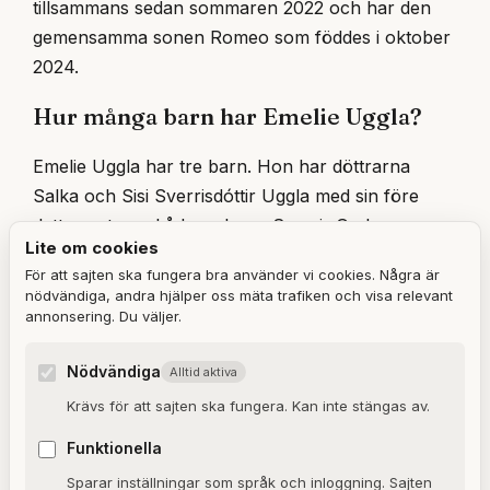
tillsammans sedan sommaren 2022 och har den
gemensamma sonen Romeo som föddes i oktober
2024.
Hur många barn har Emelie Uggla?
Emelie Uggla har tre barn. Hon har döttrarna
Salka och Sisi Sverrisdóttir Uggla med sin före
detta partner skådespelaren Sverrir Gudnason.
Lite om cookies
Med fästmannen Nisse Hallberg har hon sonen
För att sajten ska fungera bra använder vi cookies. Några är
Romeo Hallberg som föddes i oktober 2024.
nödvändiga, andra hjälper oss mäta trafiken och visa relevant
annonsering. Du väljer.
Vad heter Emelie Ugglas bok?
Nödvändiga
Alltid aktiva
Emelie Ugglas debutroman heter Violet Night och
Krävs för att sajten ska fungera. Kan inte stängas av.
gavs ut hos Mondial förlag i september 2025.
Boken är en skönlitterär roman med
Funktionella
självbiografiska inslag som skildrar två flickors
Sparar inställningar som språk och inloggning. Sajten