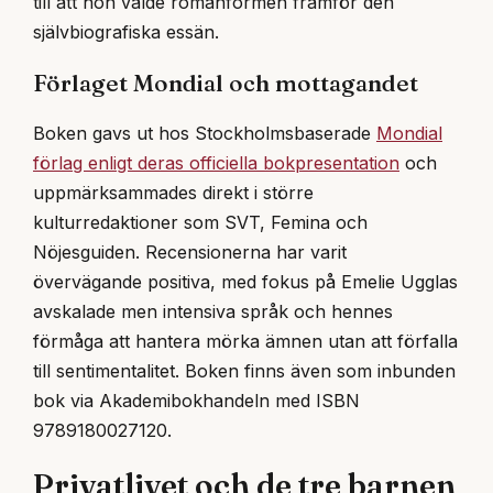
till att hon valde romanformen framför den
självbiografiska essän.
Förlaget Mondial och mottagandet
Boken gavs ut hos Stockholmsbaserade
Mondial
förlag enligt deras officiella bokpresentation
och
uppmärksammades direkt i större
kulturredaktioner som SVT, Femina och
Nöjesguiden. Recensionerna har varit
övervägande positiva, med fokus på Emelie Ugglas
avskalade men intensiva språk och hennes
förmåga att hantera mörka ämnen utan att förfalla
till sentimentalitet. Boken finns även som inbunden
bok via Akademibokhandeln med ISBN
9789180027120.
Privatlivet och de tre barnen