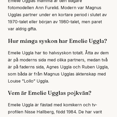
Emelie Ugglas mamma är den tidigare
fotomodellen Ann Furelid. Modern var Magnus
Ugglas partner under en kortare period i slutet av
1970-talet eller början av 1980-talet, men paret
var aldrig gifta.
Hur många syskon har Emelie Uggla?
Emelie Uggla har tio halvsyskon totalt. Åtta av dem
är på moderns sida med olika partners, medan två
är på faderns sida, Agnes Uggla och Ruben Uggla,
som båda är från Magnus Ugglas äktenskap med
Louise ”Lollo” Uggla.
Vem är Emelie Ugglas pojkvän?
Emelie Uggla är fästad med komikern och tv-
profilen Nisse Hallberg, född 1984. De har varit