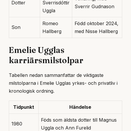
Dotter
Sverrisdóttir
Sverrir Gudnason
Uggla
Romeo
Född oktober 2024,
Son
Hallberg
med Nisse Hallberg
Emelie Ugglas
karriärsmilstolpar
Tabellen nedan sammanfattar de viktigaste
milstolparna i Emelie Ugglas yrkes- och privatliv i
kronologisk ordning.
Tidpunkt
Händelse
Föds som äldsta dotter till Magnus
1980
Uggla och Ann Furelid