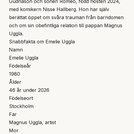
Gudnason och sonen Romeo, född hösten 2024,
med komikern Nisse Hallberg. Hon har själv
berättat öppet om svåra trauman från barndomen
och om sin obefintliga relation till pappan Magnus
Uggla.
Snabbfakta om Emelie Uggla
Namn
Emelie Uggla
Födelseår
1980
Ålder
46 år under 2026
Födelseort
Stockholm
Far
Magnus Uggla, artist
Mor