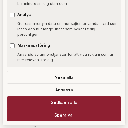
uppväxt i 90-talets Stockholm.
blir mindre smidig utan dem.
Analys
Vad arbetar Emelie Uggla med?
Ger oss anonym data om hur sajten används - vad som
Emelie Uggla är verksam som författare,
läses och hur länge. Inget som pekar ut dig
personligen.
dramaturg och manusförfattare. Hon har tidigare
arbetat med radiodrama, kortfilm och sceniska
Marknadsföring
projekt. Med debutromanen Violet Night har hon
Används av annonstjänster för att visa reklam som är
nu också etablerat sig som skönlitterär författare.
mer relevant för dig.
Vem är far till Emelie Ugglas döttrar?
Neka alla
Far till Emelie Ugglas båda äldsta döttrar är den
Anpassa
isländsk-svenska skådespelaren Sverrir
Gudnason, känd från filmer som Borg, Gentlemen,
Godkänn alla
Wallander och senast Alex Schulmans Bränn alla
Spara val
mina brev. Paret separerade men har en god
relation i dag.