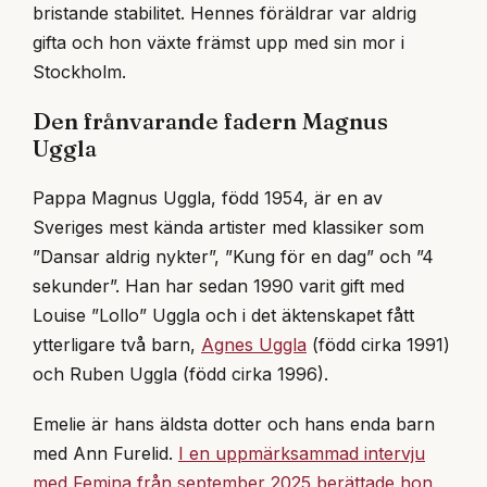
bristande stabilitet. Hennes föräldrar var aldrig
gifta och hon växte främst upp med sin mor i
Stockholm.
Den frånvarande fadern Magnus
Uggla
Pappa Magnus Uggla, född 1954, är en av
Sveriges mest kända artister med klassiker som
”Dansar aldrig nykter”, ”Kung för en dag” och ”4
sekunder”. Han har sedan 1990 varit gift med
Louise ”Lollo” Uggla och i det äktenskapet fått
ytterligare två barn,
Agnes Uggla
(född cirka 1991)
och Ruben Uggla (född cirka 1996).
Emelie är hans äldsta dotter och hans enda barn
med Ann Furelid.
I en uppmärksammad intervju
med Femina från september 2025 berättade hon