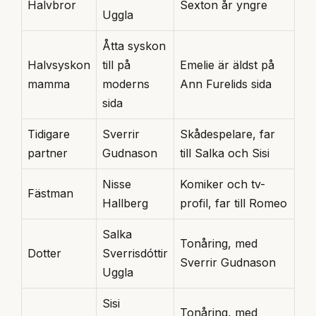
Halvbror
Sexton år yngre
Uggla
Åtta syskon
Halvsyskon
till på
Emelie är äldst på
mamma
moderns
Ann Furelids sida
sida
Tidigare
Sverrir
Skådespelare, far
partner
Gudnason
till Salka och Sisi
Nisse
Komiker och tv-
Fästman
Hallberg
profil, far till Romeo
Salka
Tonåring, med
Dotter
Sverrisdóttir
Sverrir Gudnason
Uggla
Sisi
Tonåring, med