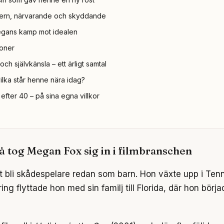
odern, närvarande och skyddande
Megans kamp mot idealen
oner
 självkänsla – ett ärligt samtal
lka står henne nära idag?
efter 40 – på sina egna villkor
å tog Megan Fox sig in i filmbranschen
 bli skådespelare redan som barn. Hon växte upp i Te
ing flyttade hon med sin familj till Florida, där hon bör