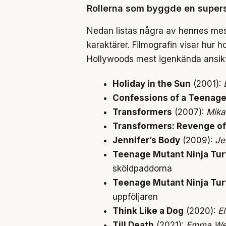
Rollerna som byggde en supers
Nedan listas några av hennes mest 
karaktärer. Filmografin visar hur 
Hollywoods mest igenkända ansik
Holiday in the Sun
(2001):
Confessions of a Teenag
Transformers
(2007):
Mika
Transformers: Revenge of 
Jennifer’s Body
(2009):
Je
Teenage Mutant Ninja Tur
sköldpaddorna
Teenage Mutant Ninja Tur
uppföljaren
Think Like a Dog
(2020):
E
Till Death
(2021):
Emma We