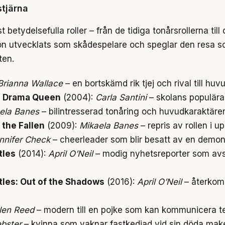
tjärna
betydelsefulla roller – från de tidiga tonårsrollerna t
hon utvecklats som skådespelare och speglar den resa so
ten.
Brianna Wallace
– en bortskämd rik tjej och rival till hu
e Drama Queen
(2004):
Carla Santini
– skolans populära
ela Banes
– bilintresserad tonåring och huvudkaraktäre
the Fallen
(2009):
Mikaela Banes
– repris av rollen i u
nnifer Check
– cheerleader som blir besatt av en demon
tles
(2014):
April O’Neil
– modig nyhetsreporter som avs
tles: Out of the Shadows
(2016):
April O’Neil
– återkom
llen Reed
– modern till en pojke som kan kommunicera te
bster
– kvinna som vaknar fastkedjad vid sin döda make 