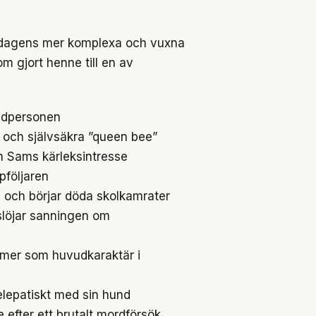
ill dagens mer komplexa och vuxna
m gjort henne till en av
vudpersonen
 och självsäkra ”queen bee”
n Sams kärleksintresse
ppföljaren
 och börjar döda skolkamrater
löjar sanningen om
mer som huvudkaraktär i
lepatiskt med sin hund
efter ett brutalt mordförsök