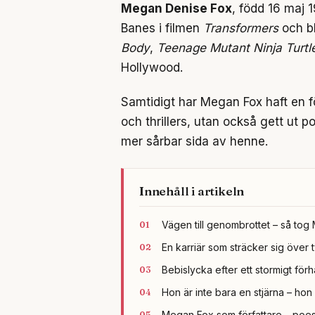
Megan Denise Fox
, född 16 maj 
Banes i filmen
Transformers
och bl
Body
,
Teenage Mutant Ninja Turtl
Hollywood.
Samtidigt har Megan Fox haft en fö
och thrillers, utan också gett ut 
mer sårbar sida av henne.
Innehåll i artikeln
Vägen till genombrottet – så tog 
En karriär som sträcker sig över
Bebislycka efter ett stormigt fö
Hon är inte bara en stjärna – hon
Megan Fox som författare – poes