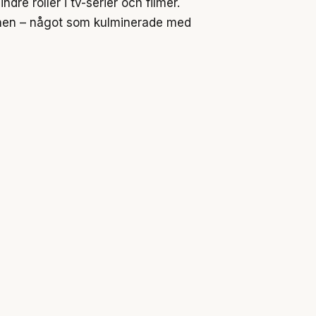
ndre roller i tv-serier och filmer.
schen – något som kulminerade med