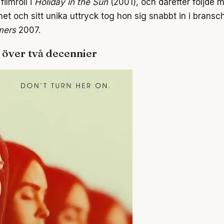
filmroll i
Holiday in the Sun
(2001), och därefter följde mi
t och sitt unika uttryck tog hon sig snabbt in i bran
mers
2007.
 över två decennier