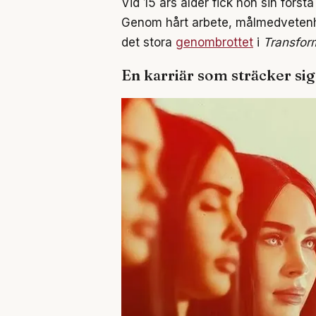
Vid 15 års ålder fick hon sin första 
Genom hårt arbete, målmedvetenhe
det stora
genombrottet
i
Transfor
En karriär som sträcker sig