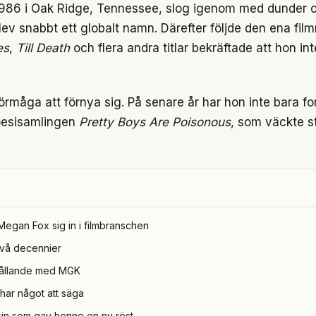
1986 i Oak Ridge, Tennessee, slog igenom med dunder o
ev snabbt ett globalt namn. Därefter följde den ena film
es
,
Till Death
och flera andra titlar bekräftade att hon i
rmåga att förnya sig. På senare år har hon inte bara for
poesisamlingen
Pretty Boys Are Poisonous
, som väckte s
Megan Fox sig in i filmbranschen
 två decennier
rhållande med MGK
 har något att säga
in som gav henne en ny röst