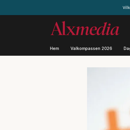
Vil
Hoppa
till
innehåll
Hem
Valkompassen 2026
Da