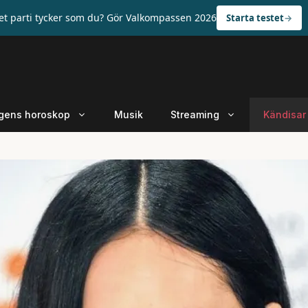
ket parti tycker som du? Gör Valkompassen 2026
Starta testet
gens horoskop
Musik
Streaming
Kändisar