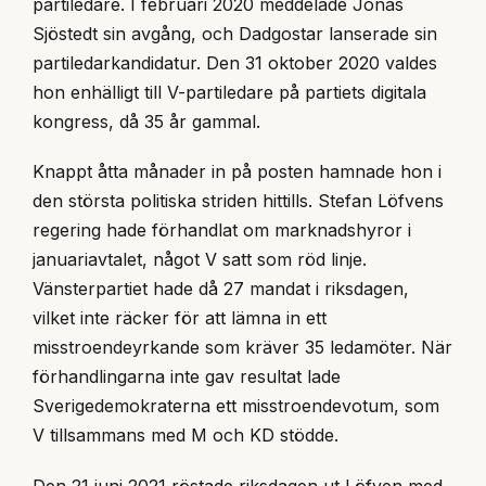
partiledare. I februari 2020 meddelade Jonas
Sjöstedt sin avgång, och Dadgostar lanserade sin
partiledarkandidatur. Den 31 oktober 2020 valdes
hon enhälligt till V-partiledare på partiets digitala
kongress, då 35 år gammal.
Knappt åtta månader in på posten hamnade hon i
den största politiska striden hittills. Stefan Löfvens
regering hade förhandlat om marknadshyror i
januariavtalet, något V satt som röd linje.
Vänsterpartiet hade då 27 mandat i riksdagen,
vilket inte räcker för att lämna in ett
misstroendeyrkande som kräver 35 ledamöter. När
förhandlingarna inte gav resultat lade
Sverigedemokraterna ett misstroendevotum, som
V tillsammans med M och KD stödde.
Den 21 juni 2021 röstade riksdagen ut Löfven med