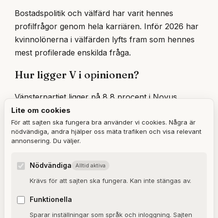
Bostadspolitik och välfärd har varit hennes
profilfrågor genom hela karriären. Inför 2026 har
kvinnolönerna i välfärden lyfts fram som hennes
mest profilerade enskilda fråga.
Hur ligger V i opinionen?
Vänsterpartiet ligger på 8,8 procent i Novus
väljarbarometer för maj 2026, klart över
Lite om cookies
fyraprocentsspärren. Det är partiets högsta
För att sajten ska fungera bra använder vi cookies. Några är
nödvändiga, andra hjälper oss mäta trafiken och visa relevant
notering sedan juni 2024. Stödet är genomgående
annonsering. Du väljer.
starkare bland kvinnor än bland män.
Nödvändiga
Alltid aktiva
Etiketter
Krävs för att sajten ska fungera. Kan inte stängas av.
Nooshi Dadgostar
Vänsterpartiet
Funktionella
Maktskifte 2026
Sparar inställningar som språk och inloggning. Sajten