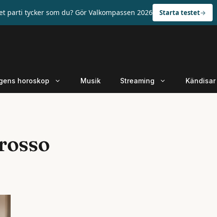
ket parti tycker som du? Gör Valkompassen 2026
Starta testet
gens horoskop
Musik
Streaming
Kändisar
rosso