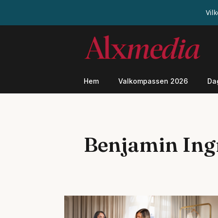
Vil
Hoppa
till
innehåll
Hem
Valkompassen 2026
Da
Benjamin Ing