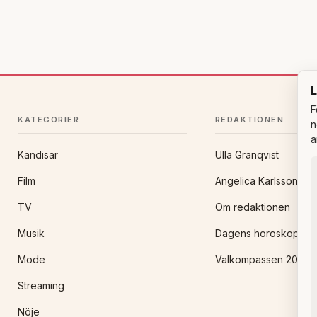
L
F
KATEGORIER
REDAKTIONEN
n
a
Kändisar
Ulla Granqvist
Film
Angelica Karlsson
TV
Om redaktionen
Musik
Dagens horoskop
Mode
Valkompassen 2026
Streaming
Nöje