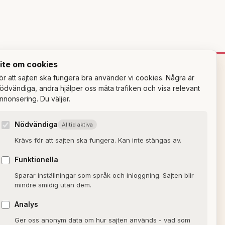
ite om cookies
ör att sajten ska fungera bra använder vi cookies. Några är
OM SAJTEN
ödvändiga, andra hjälper oss mäta trafiken och visa relevant
nnonsering. Du väljer.
Om Alxmedia
Nödvändiga
Alltid aktiva
Kontakta oss
Krävs för att sajten ska fungera. Kan inte stängas av.
Nyhetsbrev
Funktionella
Allmänna villkor
Sparar inställningar som språk och inloggning. Sajten blir
Cookiepolicy
mindre smidig utan dem.
Sekretesspolicy
Analys
Ger oss anonym data om hur sajten används - vad som