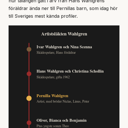
hur talangen gått i arv från Hans Wahlgrens
föräldrar ända ner till Pernillas barn, som idag hör
till Sveriges mest kända profiler.
Artistsläkten Wahlgren
Ivar Wahlgren och Nina Scenna
Skådespelare, Hans föräldrar
Hans Wahlgren och Christina Schollin
Skådespelare, gifta 1962
Pernilla Wahlgren
Artist, med bröder Niclas, Linus, Peter
Oliver, Bianca och Benjamin
Plus yngste sonen Theo