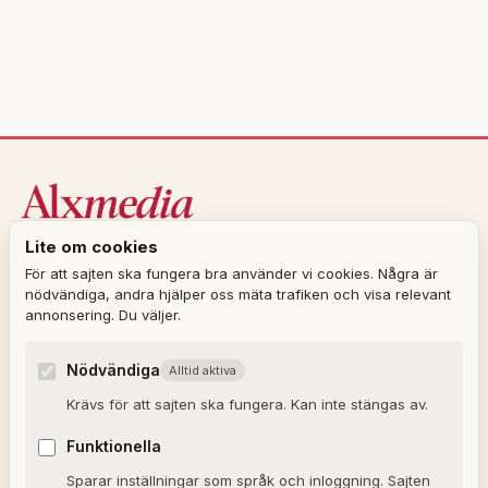
A
l
t
e
r
n
a
t
Sveriges nöjesmagasin om kändisar, mode,
i
Lite om cookies
streaming och kultur.
v
För att sajten ska fungera bra använder vi cookies. Några är
nödvändiga, andra hjälper oss mäta trafiken och visa relevant
e
KATEGORIER
annonsering. Du väljer.
:
Kändisar
Nödvändiga
Alltid aktiva
Film
Krävs för att sajten ska fungera. Kan inte stängas av.
TV
Funktionella
Musik
Sparar inställningar som språk och inloggning. Sajten