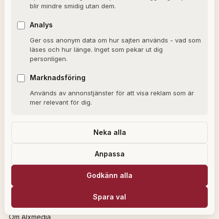
blir mindre smidig utan dem.
Mode
Analys
Streaming
Ger oss anonym data om hur sajten används - vad som
Nöje
läses och hur länge. Inget som pekar ut dig
personligen.
REDAKTIONEN
Marknadsföring
Används av annonstjänster för att visa reklam som är
Ulla Granqvist
mer relevant för dig.
Angelica Karlsson
Om redaktionen
Neka alla
Dagens horoskop
Anpassa
Valkompassen 2026
Godkänn alla
OM SAJTEN
Spara val
Om Alxmedia