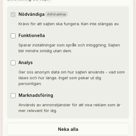
Angelica Karlsson
Nödvändiga
Alltid aktiva
Om redaktionen
Krävs för att sajten ska fungera. Kan inte stängas av.
Dagens horoskop
Funktionella
Valkompassen 2026
Sparar inställningar som språk och inloggning. Sajten
blir mindre smidig utan dem.
OM SAJTEN
Analys
Ger oss anonym data om hur sajten används - vad som
Om Alxmedia
läses och hur länge. Inget som pekar ut dig
personligen.
Kontakta oss
Nyhetsbrev
Marknadsföring
Används av annonstjänster för att visa reklam som är
Allmänna villkor
mer relevant för dig.
Cookiepolicy
Sekretesspolicy
Neka alla