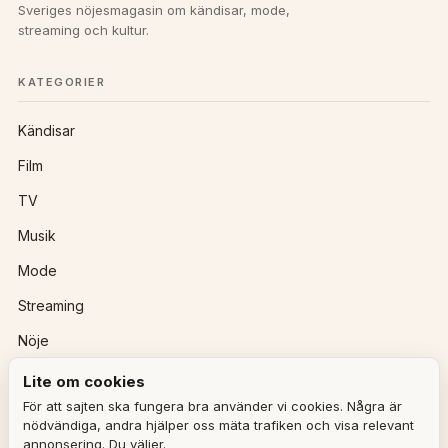
Sveriges nöjesmagasin om kändisar, mode,
streaming och kultur.
KATEGORIER
Kändisar
Film
TV
Musik
Mode
Streaming
Nöje
Lite om cookies
REDAKTIONEN
För att sajten ska fungera bra använder vi cookies. Några är
nödvändiga, andra hjälper oss mäta trafiken och visa relevant
annonsering. Du väljer.
Ulla Granqvist