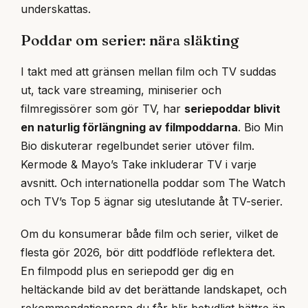
underskattas.
Poddar om serier: nära släkting
I takt med att gränsen mellan film och TV suddas
ut, tack vare streaming, miniserier och
filmregissörer som gör TV, har
seriepoddar blivit
en naturlig förlängning av filmpoddarna
. Bio Min
Bio diskuterar regelbundet serier utöver film.
Kermode & Mayo’s Take inkluderar TV i varje
avsnitt. Och internationella poddar som The Watch
och TV’s Top 5 ägnar sig uteslutande åt TV-serier.
Om du konsumerar både film och serier, vilket de
flesta gör 2026, bör ditt poddflöde reflektera det.
En filmpodd plus en seriepodd ger dig en
heltäckande bild av det berättande landskapet, och
rekommendationerna du får blir betydligt bättre än