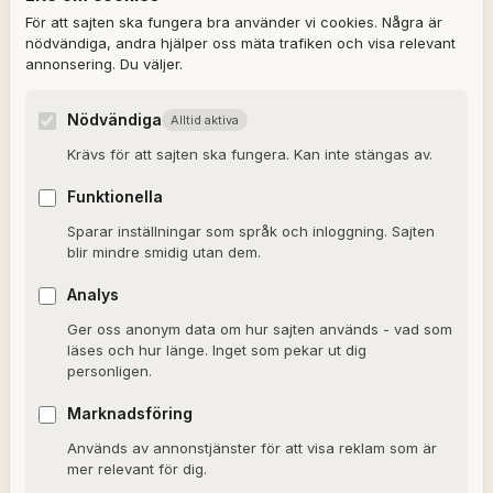
REDAKTIONEN
För att sajten ska fungera bra använder vi cookies. Några är
nödvändiga, andra hjälper oss mäta trafiken och visa relevant
annonsering. Du väljer.
Ulla Granqvist
Angelica Karlsson
Nödvändiga
Alltid aktiva
Om redaktionen
Krävs för att sajten ska fungera. Kan inte stängas av.
Dagens horoskop
Funktionella
Valkompassen 2026
Sparar inställningar som språk och inloggning. Sajten
blir mindre smidig utan dem.
OM SAJTEN
Analys
Ger oss anonym data om hur sajten används - vad som
Om Alxmedia
läses och hur länge. Inget som pekar ut dig
personligen.
Kontakta oss
Nyhetsbrev
Marknadsföring
Används av annonstjänster för att visa reklam som är
Allmänna villkor
mer relevant för dig.
Cookiepolicy