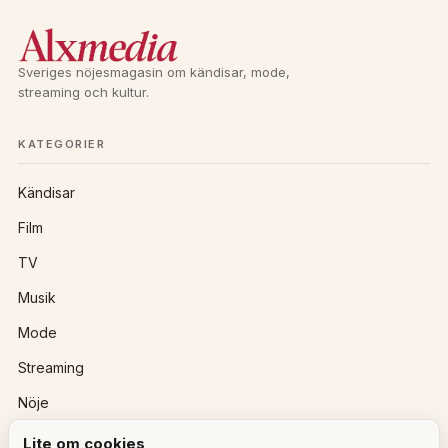
a
t
Sveriges nöjesmagasin om kändisar, mode,
i
streaming och kultur.
v
e
KATEGORIER
:
Kändisar
Film
TV
Musik
Mode
Streaming
Nöje
Lite om cookies