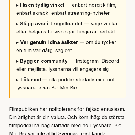
▸
Ha en tydlig vinkel
— enbart nordisk film,
enbart skräck, enbart streaming-nyheter
▸
Släpp avsnitt regelbundet
— varje vecka
efter helgens biovisningar fungerar perfekt
▸
Var genuin i dina åsikter
— om du tycker
en film var dålig, säg det
▸
Bygg en community
— Instagram, Discord
eller mejllista, lyssnarna vill engagera sig
▸
Tålamod
— alla poddar startade med noll
lyssnare, även Bio Min Bio
Filmpubliken har nolltolerans för fejkad entusiasm.
Din ärlighet är din valuta. Och kom ihåg: de största
filmpoddarna idag startade med noll lyssnare. Bio
Min Bio var inte alltid Sveriges mest kända