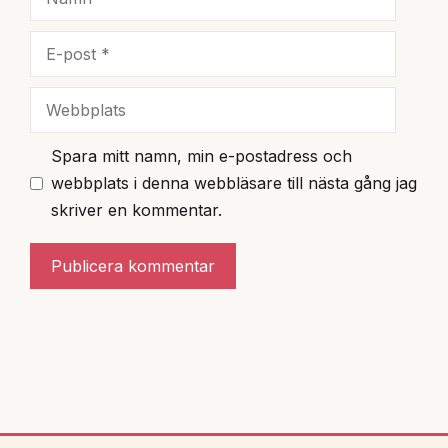
E-
post
Webbplats
Spara mitt namn, min e-postadress och
webbplats i denna webbläsare till nästa gång jag
skriver en kommentar.
A
l
t
e
r
n