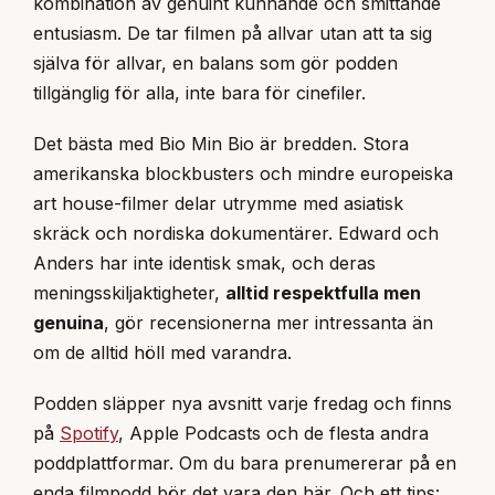
kombination av genuint kunnande och smittande
entusiasm. De tar filmen på allvar utan att ta sig
själva för allvar, en balans som gör podden
tillgänglig för alla, inte bara för cinefiler.
Det bästa med Bio Min Bio är bredden. Stora
amerikanska blockbusters och mindre europeiska
art house-filmer delar utrymme med asiatisk
skräck och nordiska dokumentärer. Edward och
Anders har inte identisk smak, och deras
meningsskiljaktigheter,
alltid respektfulla men
genuina
, gör recensionerna mer intressanta än
om de alltid höll med varandra.
Podden släpper nya avsnitt varje fredag och finns
på
Spotify
, Apple Podcasts och de flesta andra
poddplattformar. Om du bara prenumererar på en
enda filmpodd bör det vara den här. Och ett tips: