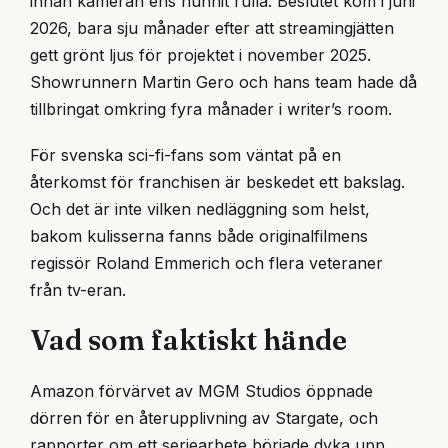
innan kameran ens hunnit rulla. Beslutet kom i juni
2026, bara sju månader efter att streamingjätten
gett grönt ljus för projektet i november 2025.
Showrunnern Martin Gero och hans team hade då
tillbringat omkring fyra månader i writer’s room.
För svenska sci-fi-fans som väntat på en
återkomst för franchisen är beskedet ett bakslag.
Och det är inte vilken nedläggning som helst,
bakom kulisserna fanns både originalfilmens
regissör Roland Emmerich och flera veteraner
från tv-eran.
Vad som faktiskt hände
Amazon förvärvet av MGM Studios öppnade
dörren för en återupplivning av Stargate, och
rapporter om ett seriearbete började dyka upp