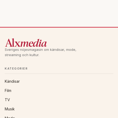
l
t
e
r
n
a
t
Sveriges nöjesmagasin om kändisar, mode,
i
streaming och kultur.
v
e
KATEGORIER
:
Kändisar
Film
TV
Musik