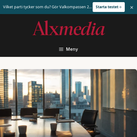
×
Vilket parti tycker som du? Gör Valkompassen 2026
Starta testet
Hoppa
till
innehåll
Meny