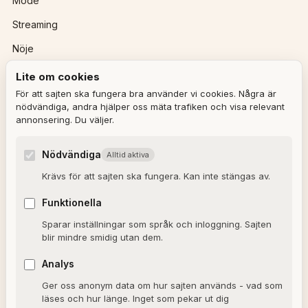
Mode
Streaming
Nöje
Lite om cookies
REDAKTIONEN
För att sajten ska fungera bra använder vi cookies. Några är
nödvändiga, andra hjälper oss mäta trafiken och visa relevant
annonsering. Du väljer.
Ulla Granqvist
Angelica Karlsson
Nödvändiga
Alltid aktiva
Om redaktionen
Krävs för att sajten ska fungera. Kan inte stängas av.
Dagens horoskop
Funktionella
Valkompassen 2026
Sparar inställningar som språk och inloggning. Sajten
blir mindre smidig utan dem.
OM SAJTEN
Analys
Ger oss anonym data om hur sajten används - vad som
Om Alxmedia
läses och hur länge. Inget som pekar ut dig