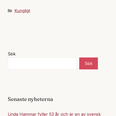
Kategorier
Kungligt
Sök
Sök
Senaste nyheterna
Linda Hammar fyller 53 år och är en av svensk