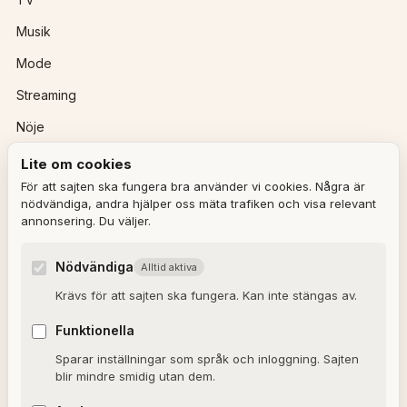
Musik
Mode
Streaming
Nöje
Lite om cookies
REDAKTIONEN
För att sajten ska fungera bra använder vi cookies. Några är
nödvändiga, andra hjälper oss mäta trafiken och visa relevant
annonsering. Du väljer.
Ulla Granqvist
Angelica Karlsson
Nödvändiga
Alltid aktiva
Om redaktionen
Krävs för att sajten ska fungera. Kan inte stängas av.
Dagens horoskop
Funktionella
Valkompassen 2026
Sparar inställningar som språk och inloggning. Sajten
blir mindre smidig utan dem.
OM SAJTEN