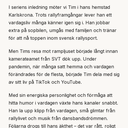
I seriens inledning möter vi Tim i hans hemstad
Karlskrona. Trots rallyframgångar lever han ett
vardagsliv många känner igen sig i. Han jobbar
extra på sopbilen, umgås med familjen och tränar
för att nå toppen inom svensk rallysport.
Men Tims resa mot rampljuset började långt innan
kamerateamet från SVT dök upp. Under
pandemin, när många satt hemma och vardagen
förändrades för de flesta, började Tim dela med sig
av sitt liv på TikTok och YouTube.
Med sin energiska personlighet och förmåga att
hitta humor i vardagen växte hans kanaler snabbt.
Han la upp klipp från vardagen, små glimtar från
rallylivet och musik från dansbandsdrömmen.
Följarna drogs till hans äkthet – det var rått, roligt