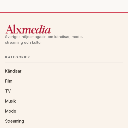
e
r
n
a
t
Sveriges nöjesmagasin om kändisar, mode,
i
streaming och kultur.
v
e
KATEGORIER
:
Kändisar
Film
TV
Musik
Mode
Streaming