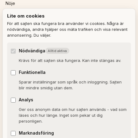
Nöje
Lite om cookies
REDAKTIONEN
För att sajten ska fungera bra använder vi cookies. Några är
nödvändiga, andra hjälper oss mäta trafiken och visa relevant
annonsering. Du väljer.
Ulla Granqvist
Angelica Karlsson
Nödvändiga
Alltid aktiva
Om redaktionen
Krävs för att sajten ska fungera. Kan inte stängas av.
Dagens horoskop
Funktionella
Valkompassen 2026
Sparar inställningar som språk och inloggning. Sajten
blir mindre smidig utan dem.
OM SAJTEN
Analys
Ger oss anonym data om hur sajten används - vad som
Om Alxmedia
läses och hur länge. Inget som pekar ut dig
personligen.
Kontakta oss
Nyhetsbrev
Marknadsföring