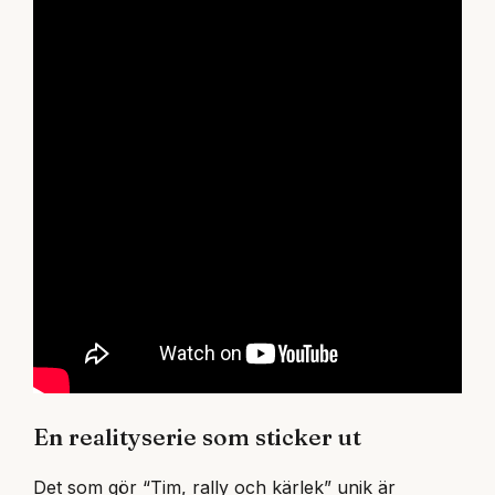
En realityserie som sticker ut
Det som gör “Tim, rally och kärlek” unik är